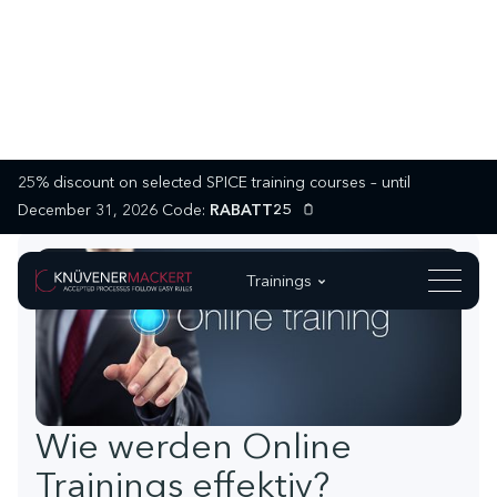
25% discount on selected SPICE training courses – until
December 31, 2026 Code:
RABATT25
Trainings
Wie werden Online
Trainings effektiv?