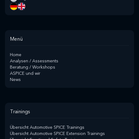
Menü
Home
Analysen / Assessments
Beratung / Workshops
ASPICE und wir
News
Trainings
Übersicht Automotive SPICE Trainings
Übersicht Automotive SPICE Extension Trainings