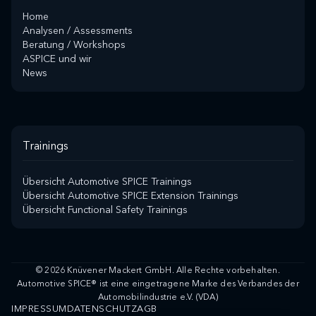
Home
Analysen / Assessments
Beratung / Workshops
ASPICE und wir
News
Trainings
Übersicht Automotive SPICE Trainings
Übersicht Automotive SPICE Extension Trainings
Übersicht Functional Safety Trainings
© 2026 Knüvener Mackert GmbH. Alle Rechte vorbehalten.
Automotive SPICE® ist eine eingetragene Marke des Verbandes der
Automobilindustrie e.V. (VDA)
IMPRESSUM
DATENSCHUTZ
AGB