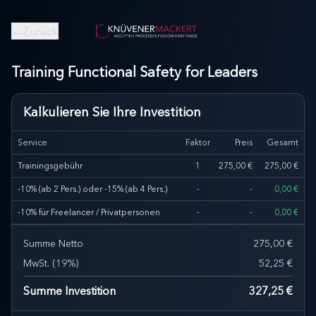
←
Zurück
Training Functional Safety for Leaders
Kalkulieren Sie Ihre Investition
Service
Faktor
Preis
Gesamt
Trainingsgebühr
1
275,00 €
275,00 €
-10% (ab 2 Pers.) oder -15% (ab 4 Pers.)
-
-
0,00 €
-10% für Freelancer / Privatpersonen
-
-
0,00 €
Summe Netto
275,00 €
MwSt.
(
19
%)
52,25 €
Summe Investition
327,25 €