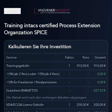
←
Zurück
Training intacs certified Process Extension
Organzation SPICE
Kalkulieren Sie Ihre Investition
Service
Faktor
Preis
Gesamt
Trainingsgebühr
1
910,00 €
910,00 €
-10% (ab 2 Pers.) oder -15% (ab 4 Pers.)
-
-
0,00 €
-10% für Freelancer / Privatpersonen
-
-
0,00 €
Gutschein
(
RABATT25
)
-
-
-
227,50 €
Der Rabatt wird nach den vorherigen Rabatten abgezogen.
VDA/ECQA Lizenz-Gebühr
1
200,00 €
200,00 €