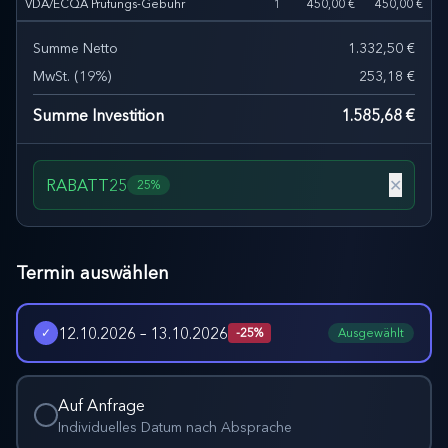
VDA/ECQA Prüfungs-Gebühr
1
450,00 €
450,00 €
Summe Netto
1.332,50 €
MwSt.
(
19
%)
253,18 €
Summe Investition
1.585,68 €
RABATT25
✕
25%
Termin auswählen
12.10.2026 – 13.10.2026
✓
-
25
%
Ausgewählt
Auf Anfrage
Individuelles Datum nach Absprache