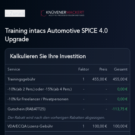
←
Zurück
Training intacs Automotive SPICE 4.0
Upgrade
Kalkulieren Sie Ihre Investition
Service
Faktor
Preis
Gesamt
Trainingsgebühr
1
455,00 €
455,00 €
-10% (ab 2 Pers.) oder -15% (ab 4 Pers.)
-
-
0,00 €
-10% für Freelancer / Privatpersonen
-
-
0,00 €
Gutschein
(
RABATT25
)
-
-
-
113,75 €
Der Rabatt wird nach den vorherigen Rabatten abgezogen.
VDA/ECQA Lizenz-Gebühr
1
100,00 €
100,00 €