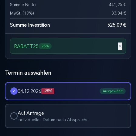
Summe Netto
441,25 €
MwSt.
(
19
%)
83,84 €
Summe Investition
525,09 €
RABATT25
✕
25%
Termin auswählen
04.12.2026
✓
-
25
%
Ausgewählt
Auf Anfrage
Individuelles Datum nach Absprache